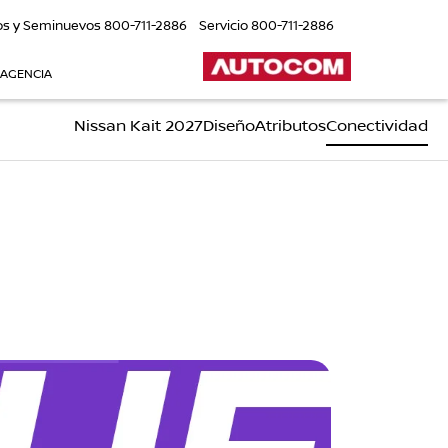
os y Seminuevos
800-711-2886
Servicio
800-711-2886
 AGENCIA
Nissan Kait 2027
Diseño
Atributos
Conectividad