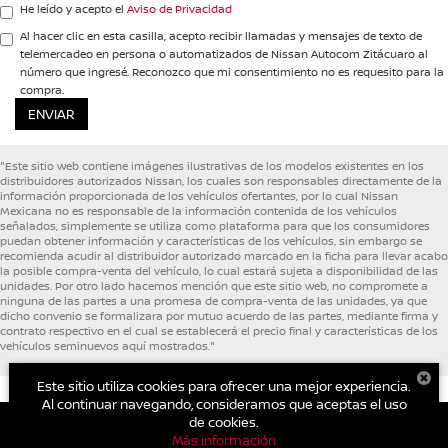
He leído y acepto el
Aviso de Privacidad
Al hacer clic en esta casilla, acepto recibir llamadas y mensajes de texto de
telemercadeo en persona o automatizados de Nissan Autocom Zitácuaro al
número que ingresé. Reconozco que mi consentimiento no es requesito para la
compra.
"Este sitio web contiene imágenes ilustrativas de los modelos existentes en los
distribuidores autorizados Nissan, los cuales son responsables directamente de la
información proporcionada de los vehículos ofertantes, por lo cual Nissan
Mexicana no es responsable de la información contenida de los vehículos
señalados, simplemente se utiliza como plataforma para que los consumidores
puedan obtener información y características de los vehículos, sin embargo se
recomienda acudir al distribuidor autorizado marcado en la ficha para llevar acabo
la posible compra-venta del vehículo, lo cual estará sujeta a disponibilidad de las
unidades. Por otro lado hacemos mención que este sitio web, no compromete a
ninguna de las partes a una promesa de compra-venta de las unidades, ya que
dicho convenio se formalizara por mutuo acuerdo de las partes, mediante firma y
contrato respectivo en el cual se establecerá el precio final y características de los
vehículos seminuevos aquí mostrados."
Este sitio utiliza cookies para ofrecer una mejor experiencia.
Al continuar navegando, consideramos que aceptas el uso
de cookies.
Más información