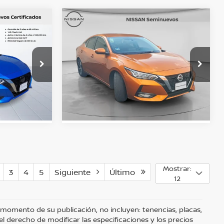
Comparar vehículo
A
Precio:
$390,800
$339,000
2023
NISSAN SENTRA
ADVANCE CVT 23
ZACIÓN
OBTÉN UNA COTIZACIÓN
o
Nissan Autocom Querétaro
IENTO
OBTÉN FINANCIAMIENTO
Constituyentes
Valores:
465422
AUTO
CHATEA SOBRE EL AUTO
Ext.
Int.
Ext.
Int.
Disponible
Mostrar:
3
4
5
Siguiente
Último
12
 momento de su publicación, no incluyen: tenencias, placas,
 derecho de modificar las especificaciones y los precios