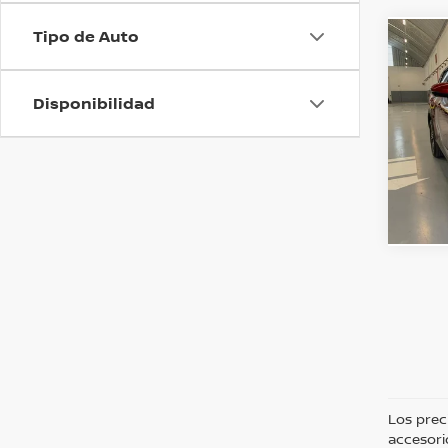
Tipo de Auto
Co
Precio
202
EXCL
O
Disponibilidad
Niss
Valore
Dispo
Los prec
accesori