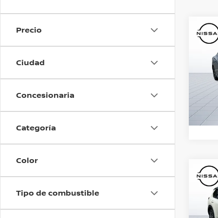
Precio
Co
202
PREC
ADV
Ciudad
O
Nis
Valore
Concesionaria
Dispo
Categoría
Color
Co
202
PREC
PLAT
Tipo de combustible
24
O
Nis