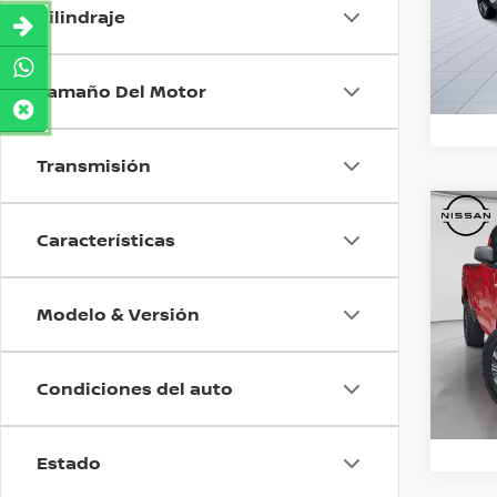
Cilindraje
Valore
Dispo
Tamaño Del Motor
Transmisión
Co
Características
202
PREC
PICK
O
Modelo & Versión
Nis
Valore
Rese
Condiciones del auto
Estado