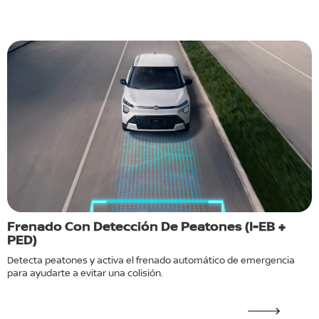
Frenado Con Detección De Peatones (I-EB +
C
PED)
te
M
a
Detecta peatones y activa el frenado automático de emergencia
r
para ayudarte a evitar una colisión.