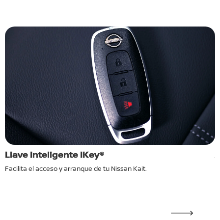
Llave Inteligente IKey®
A
Facilita el acceso y arranque de tu Nissan Kait.
M