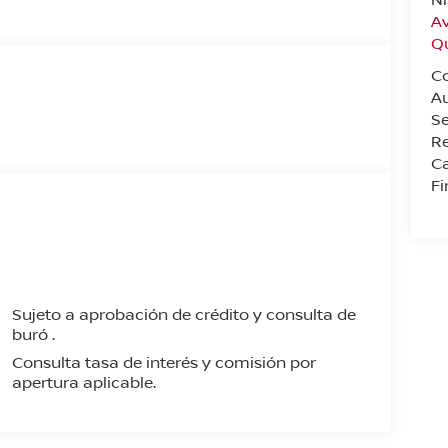
Av
Q
C
A
Se
Re
Ca
F
Sujeto a aprobación de crédito y consulta de
buró .
Consulta tasa de interés y comisión por
apertura aplicable.