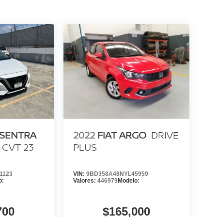
 SENTRA
2022
FIAT ARGO
DRIVE
 CVT 23
PLUS
1123
VIN:
9BD358A48NYL45959
o:
Valores:
446979
Modelo:
700
$165,000