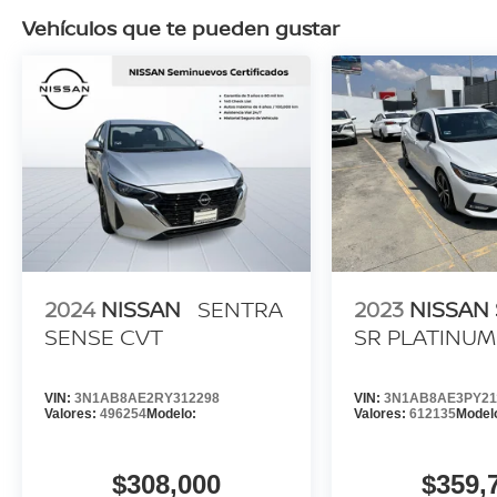
Vehículos que te pueden gustar
2024
NISSAN
SENTRA
2023
NISSAN
SENSE CVT
SR PLATINUM
VIN:
3N1AB8AE2RY312298
VIN:
3N1AB8AE3PY21
Valores:
496254
Modelo:
Valores:
612135
Model
$308,000
$359,