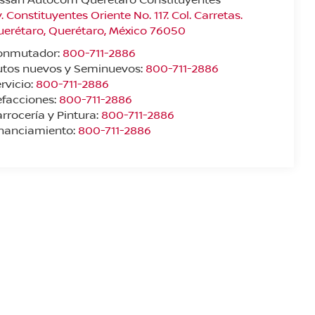
. Constituyentes Oriente No. 117. Col. Carretas.
uerétaro
,
Querétaro
, México
76050
onmutador:
800-711-2886
utos nuevos y Seminuevos:
800-711-2886
rvicio:
800-711-2886
facciones:
800-711-2886
rrocería y Pintura:
800-711-2886
inanciamiento:
800-711-2886