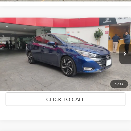
Comparar vehículo
2023
NISSAN VERSA
EXCLUSIVE CVT 23
$319,000
PRECIO:
Nissan Autocom Bajío
Valores:
344790
OBTÉN UNA COTIZACIÓN
Ext.
Int.
Disponible
OBTÉN FINANCIAMIENTO
CHATEA SOBRE EL AUTO
1
/
33
CLICK TO CALL