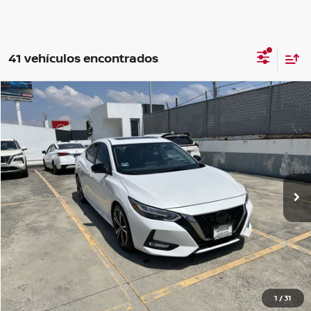
41 vehículos encontrados
Comparar vehículo
2023
NISSAN SENTRA
SR PLATINUM CVT 23
$359,700
PRECIO:
Nissan Autocom Zitácuaro
Valores:
612135
OBTÉN UNA COTIZACIÓN
Ext.
Int.
Disponible
OBTÉN FINANCIAMIENTO
CHATEA SOBRE EL AUTO
CLICK TO CALL
1
/
31