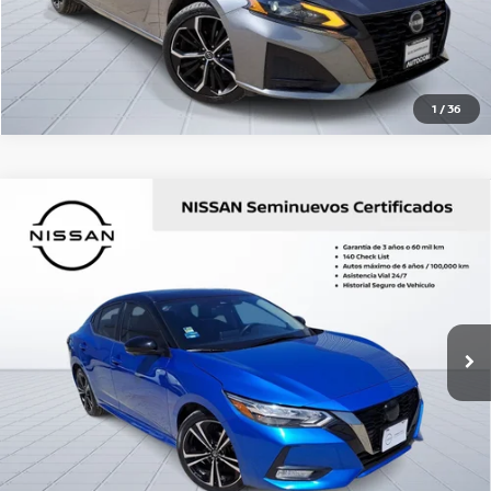
CLICK TO CALL
1
/
36
Comparar vehículo
2023
NISSAN
SENTRA SR PLATINUM BITONO
Precio:
$390,800
CVT
OBTÉN UNA COTIZACIÓN
Nissan Autocom Querétaro Constituyentes
Valores:
461526
OBTÉN FINANCIAMIENTO
Ext.
Int.
Disponible
CHATEA SOBRE EL AUTO
CLICK TO CALL