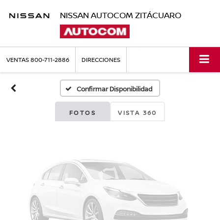
NISSAN AUTOCOM ZITÁCUARO
Fotos No
Disponibles
VENTAS
800-711-2886
DIRECCIONES
Confirmar Disponibilidad
Por favor, revise luego
FOTOS
VISTA 360