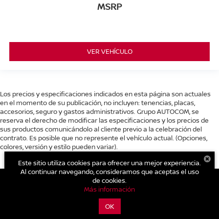
MSRP
VER VEHÍCULO
Los precios y especificaciones indicados en esta página son actuales
en el momento de su publicación, no incluyen: tenencias, placas,
accesorios, seguro y gastos administrativos. Grupo AUTOCOM, se
reserva el derecho de modificar las especificaciones y los precios de
sus productos comunicándolo al cliente previo a la celebración del
contrato. Es posible que no represente el vehículo actual. (Opciones,
colores, versión y estilo pueden variar).
Este sitio utiliza cookies para ofrecer una mejor experiencia.
Al continuar navegando, consideramos que aceptas el uso
de cookies.
Más información
| Nissan Autocom Zitácuaro
|
Carretera Toluca - Zitácuaro Km.
OK
93.,
Zitácuaro,
Michoacán de Ocampo,
México
61500
| Conmutador general:
800-711-2886
|
Contáctanos
|
Aviso de Privacidad
|
Mapa del sitio