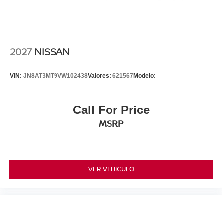
2027
NISSAN
VIN:
JN8AT3MT9VW102438
Valores:
621567
Modelo:
Call For Price
MSRP
VER VEHÍCULO