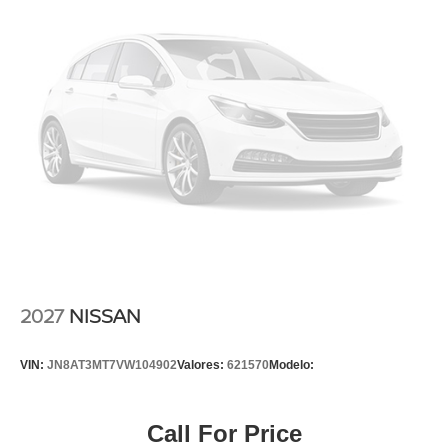
2027
NISSAN
VIN:
JN8AT3MT7VW104902
Valores:
621570
Modelo:
Call For Price