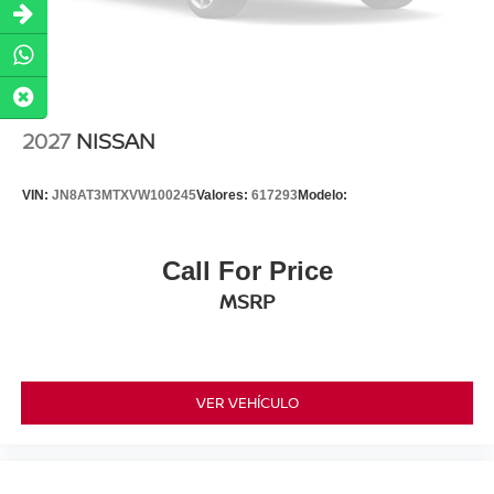
2027
NISSAN
VIN:
JN8AT3MTXVW100245
Valores:
617293
Modelo:
Call For Price
MSRP
VER VEHÍCULO