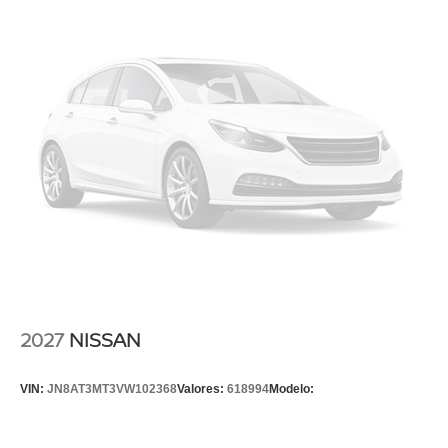
2027
NISSAN
VIN:
JN8AT3MT3VW102368
Valores:
618994
Modelo: