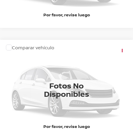
Por favor, revise luego
Comparar vehículo
Precio:
Llámanos Para Obtener el Precio
2027
NISSAN
XTRAIL EXCLUSIVE 2 ROW
Nissan Autocom Zitácuaro
OBTÉN UNA COTIZACIÓN
Valores:
619175
Ext.
Int.
CHATEA SOBRE EL AUTO
Disponible
Fotos No
Disponibles
CLICK TO CALL
Por favor, revise luego