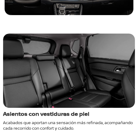
Asientos con vestiduras de piel
P
Acabados que aportan una sensación más refinada, acompañando
D
cada recorrido con confort y cuidado.
a
d