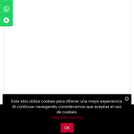
Este sitio utiliza cookies para ofrecer una mejor experiencia.
Al continuar navegando, consideramos que aceptas el uso
de cookies.
Más información
| Nissan Autocom Zitácuaro
|
Carretera Toluca - Zitácuaro Km.
93.,
Zitácuaro,
Michoacán de Ocampo,
México
61500
| Conmutador general:
OK
800-711-2886
|
Contáctanos
|
Aviso de Privacidad
|
Mapa del sitio