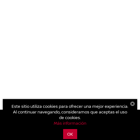
Este sitio utiliza cookies para ofrecer una mejor experiencia.
Al continuar navegando, consideramos que aceptas el uso
de cookies.
Más información
| Nissan Autocom Zitácuaro
|
Carretera Toluca - Zitácuaro Km.
93.,
Zitácuaro,
Michoacán de Ocampo,
México
61500
| Conmutador general:
OK
800-711-2886
|
Contáctanos
|
Aviso de Privacidad
|
Mapa del sitio