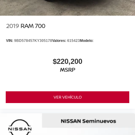
2019
RAM 700
VIN:
9BD578457KY305178
Valores:
615423
Modelo:
$220,200
MSRP
VER VEHÍCULO