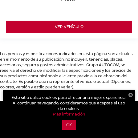
VER VEHÍCULO
Los precios y especificaciones indicados en esta página son actuales
en el momento de su publicación, no incluyen: tenencias, placas,
accesorios, seguro y gastos administrativos. Grupo AUTOCOM, se
reserva el derecho de modificar las especificaciones y los precios de
sus productos comunicándolo al cliente previo a la celebración del
contrato. Es posible que no represente el vehículo actual. (Opciones,
colores, versión y estilo pueden variar).
Este sitio utiliza cookies para ofrecer una mejor experiencia.
Al continuar navegando, consideramos que aceptas el uso
de cookies.
Más información
| Nissan Autocom Zitácuaro
|
Carretera Toluca - Zitácuaro Km.
93.,
Zitácuaro,
Michoacán de Ocampo,
México
61500
| Conmutador general:
OK
800-711-2886
|
Contáctanos
|
Aviso de Privacidad
|
Mapa del sitio