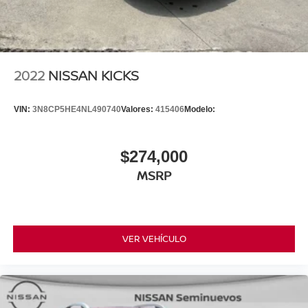
2022
NISSAN KICKS
VIN:
3N8CP5HE4NL490740
Valores:
415406
Modelo:
$274,000
MSRP
VER VEHÍCULO