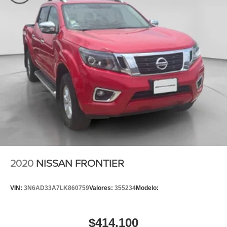
2020
NISSAN FRONTIER
VIN:
3N6AD33A7LK860759
Valores:
355234
Modelo:
$414,100