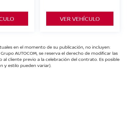
ÍCULO
VER VEHÍCULO
ctuales en el momento de su publicación, no incluyen:
s. Grupo AUTOCOM, se reserva el derecho de modificar las
l cliente previo a la celebración del contrato. Es posible
n y estilo pueden variar).
Km. 93.,
Zitácuaro,
Michoacán de Ocampo,
México
61500
| Conmutador gene