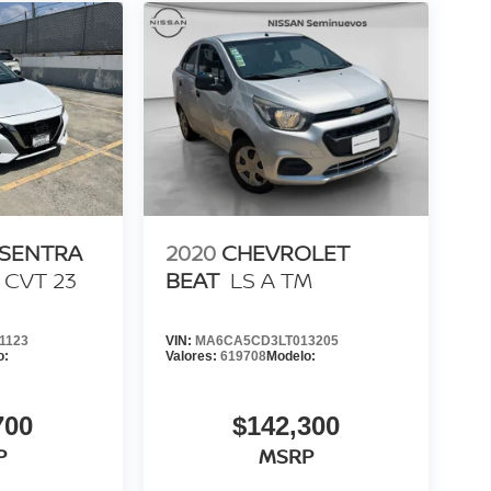
 SENTRA
2020
CHEVROLET
 CVT 23
BEAT
LS A TM
1123
VIN:
MA6CA5CD3LT013205
o:
Valores:
619708
Modelo:
700
$142,300
P
MSRP