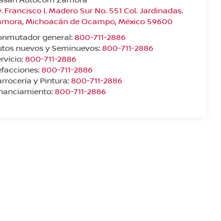
. Francisco I. Madero Sur No. 551 Col. Jardinadas.
amora
,
Michoacán de Ocampo
, México
59600
onmutador general:
800-711-2886
utos nuevos y Seminuevos:
800-711-2886
rvicio:
800-711-2886
facciones:
800-711-2886
rrocería y Pintura:
800-711-2886
inanciamiento:
800-711-2886