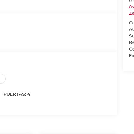
Av
Z
C
A
Se
Re
Ca
F
PUERTAS: 4