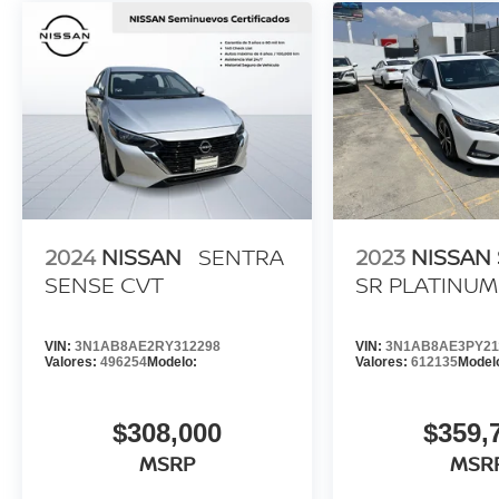
2024
NISSAN
SENTRA
2023
NISSAN
SENSE CVT
SR PLATINUM
VIN:
3N1AB8AE2RY312298
VIN:
3N1AB8AE3PY21
Valores:
496254
Modelo:
Valores:
612135
Model
$308,000
$359,
MSRP
MSR