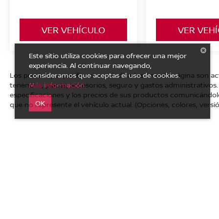
VER VEHÍCULO
VER VEH
Este sitio utiliza cookies para ofrecer una mejor
experiencia. Al continuar navegando,
consideramos que aceptas el uso de cookies.
Los precios y especificaciones indicados en esta página son a
Más información
tenencias, placas, accesorios, seguro y gastos administrativo
especificaciones y los precios de sus productos comunicándolo a
OK
que no represente el vehículo actual. (Opciones, colores, versió
| Nissan Autocom Zitácuaro
|
Carretera Toluca - Zitácuaro 
Privacidad
|
Mapa del sitio