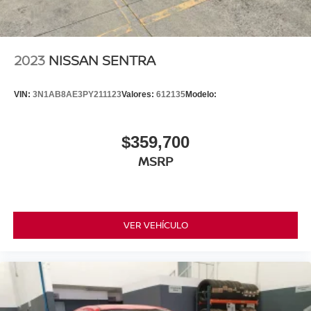
2023
NISSAN SENTRA
VIN:
3N1AB8AE3PY211123
Valores:
612135
Modelo:
$359,700
MSRP
VER VEHÍCULO