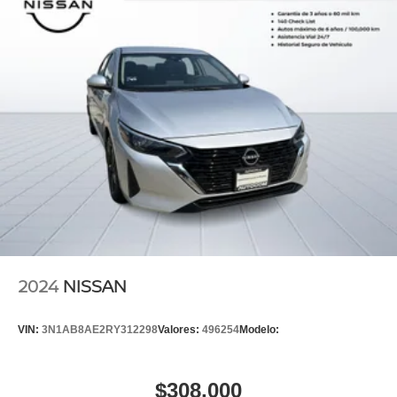
2024
NISSAN
VIN:
3N1AB8AE2RY312298
Valores:
496254
Modelo:
$308,000