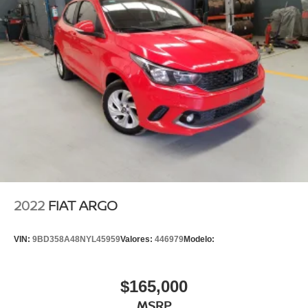
2022
FIAT ARGO
VIN:
9BD358A48NYL45959
Valores:
446979
Modelo:
$165,000
MSRP