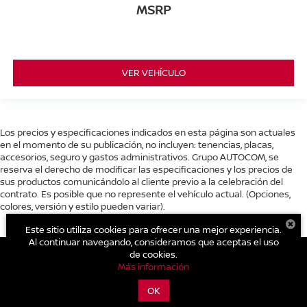
MSRP
VER VEHÍCULO
Los precios y especificaciones indicados en esta página son actuales
en el momento de su publicación, no incluyen: tenencias, placas,
accesorios, seguro y gastos administrativos. Grupo AUTOCOM, se
reserva el derecho de modificar las especificaciones y los precios de
sus productos comunicándolo al cliente previo a la celebración del
contrato. Es posible que no represente el vehículo actual. (Opciones,
colores, versión y estilo pueden variar).
Este sitio utiliza cookies para ofrecer una mejor experiencia.
Al continuar navegando, consideramos que aceptas el uso
de cookies.
Más información
| Nissan Autocom Zitácuaro
|
Carretera Toluca - Zitácuaro Km.
93.,
Zitácuaro,
Michoacán de Ocampo,
México
61500
| Conmutador general:
OK
800-711-2886
|
Contáctanos
|
Aviso de Privacidad
|
Mapa del sitio