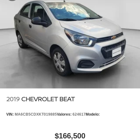
2019
CHEVROLET BEAT
VIN:
MA6CB5CDXKT019885
Valores:
624617
Modelo:
$166,500