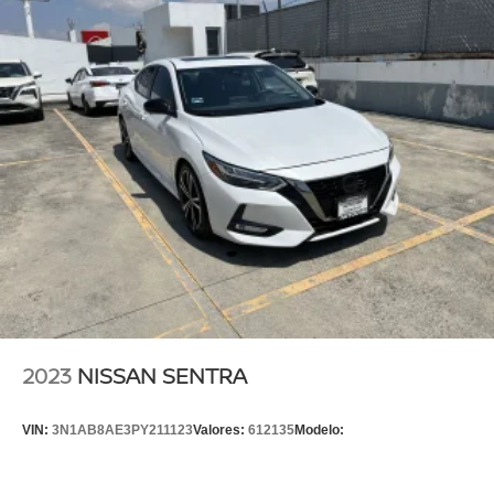
2023
NISSAN SENTRA
VIN:
3N1AB8AE3PY211123
Valores:
612135
Modelo: