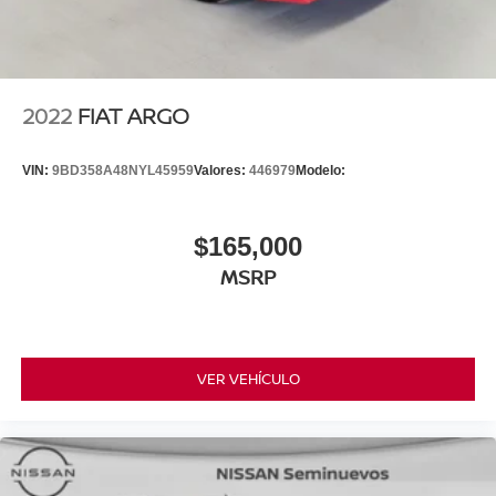
2022
FIAT ARGO
VIN:
9BD358A48NYL45959
Valores:
446979
Modelo:
$165,000
MSRP
VER VEHÍCULO