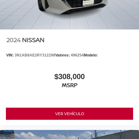
2024
NISSAN
VIN:
3N1AB8AE2RY312298
Valores:
496254
Modelo:
$308,000
MSRP
VER VEHÍCULO