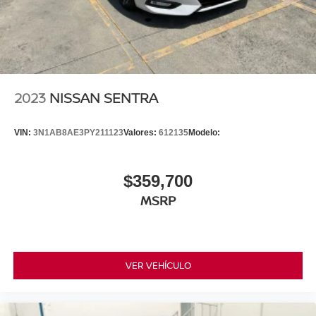
2023
NISSAN SENTRA
VIN:
3N1AB8AE3PY211123
Valores:
612135
Modelo:
$359,700
MSRP
VER VEHÍCULO