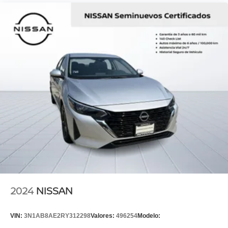
2024
NISSAN
VIN:
3N1AB8AE2RY312298
Valores:
496254
Modelo: