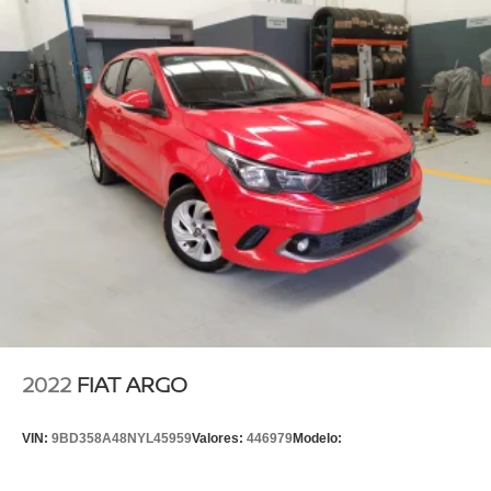
2022
FIAT ARGO
VIN:
9BD358A48NYL45959
Valores:
446979
Modelo: