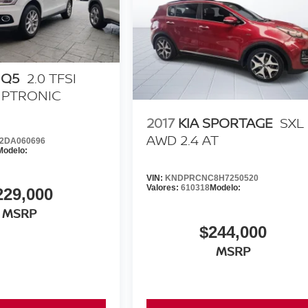
 Q5
2.0 TFSI
IPTRONIC
2017
KIA SPORTAGE
SXL
AWD 2.4 AT
2DA060696
Modelo:
VIN:
KNDPRCNC8H7250520
Valores:
610318
Modelo:
229,000
MSRP
$244,000
MSRP