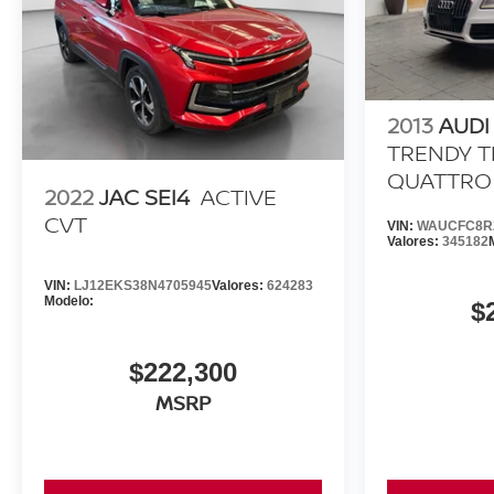
2013
AUDI
TRENDY T
QUATTRO
2022
JAC SEI4
ACTIVE
CVT
VIN:
WAUCFC8R
Valores:
345182
VIN:
LJ12EKS38N4705945
Valores:
624283
Modelo:
$
$222,300
MSRP