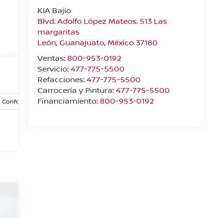
KIA Bajío
Blvd. Adolfo López Mateos. 513 Las
margaritas
León
,
Guanajuato
, México
37180
Ventas:
800-953-0192
Servicio:
477-775-5500
Refacciones:
477-775-5500
Carrocería y Pintura:
477-775-5500
Financiamiento:
800-953-0192
Confort y conveniencia
Exterior
Infoentretenimiento
In