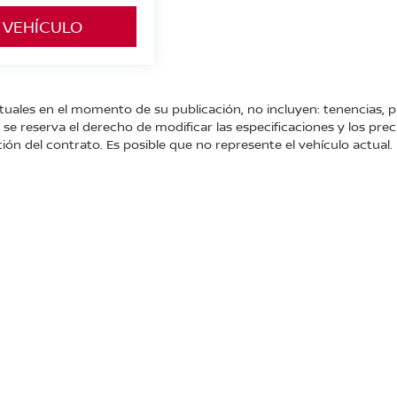
 VEHÍCULO
tuales en el momento de su publicación, no incluyen: tenencias, p
e reserva el derecho de modificar las especificaciones y los prec
ión del contrato. Es posible que no represente el vehículo actual.
Km. 93.,
Zitácuaro,
Michoacán de Ocampo,
México
61500
| Conmutador gene