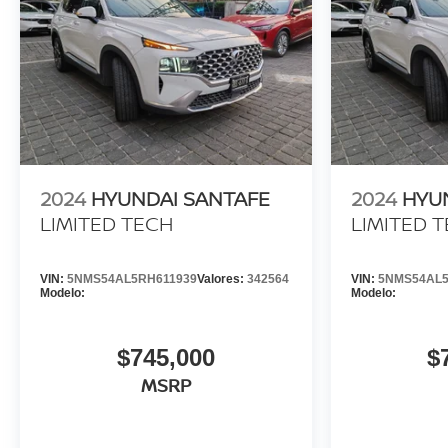
2024
HYUNDAI SANTAFE
2024
HYU
LIMITED TECH
LIMITED 
VIN:
5NMS54AL5RH611939
Valores:
342564
VIN:
5NMS54AL5
Modelo:
Modelo:
$745,000
$
MSRP