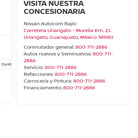
VISITA NUESTRA
CONCESIONARIA
Nissan Autocom Bajío
Carretera Uriangato - Morelia Km. 2.1.
Uriangato
,
Guanajuato
, México
38980
Conmutador general:
800-711-2886
Autos nuevos y Seminuevos:
800-711-
2886
Confort y conveniencia
Exterior
Infoentretenimiento
In
Servicio:
800-711-2886
Refacciones:
800-711-2886
Carrocería y Pintura:
800-711-2886
Financiamiento:
800-711-2886