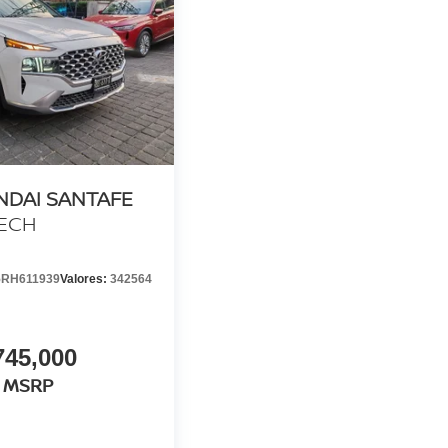
NDAI SANTAFE
TECH
RH611939
Valores:
342564
745,000
MSRP