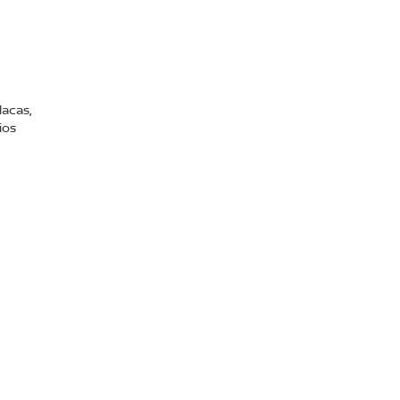
lacas,
ios
ral:
800-711-2886
|
Contáctanos
|
Aviso de