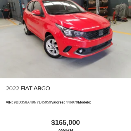
2022
FIAT ARGO
VIN:
9BD358A48NYL45959
Valores:
446979
Modelo:
$165,000
MSRP