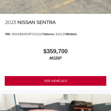
2023
NISSAN SENTRA
VIN:
3N1AB8AE3PY211123
Valores:
612135
Modelo:
$359,700
MSRP
VER VEHÍCULO