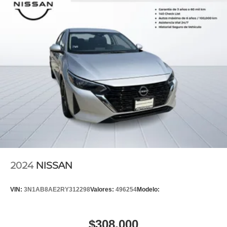
2024
NISSAN
VIN:
3N1AB8AE2RY312298
Valores:
496254
Modelo:
$308,000