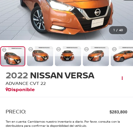
1
/
40
2022
NISSAN VERSA
ADVANCE CVT 22
Disponible
PRECIO:
$283,800
Ten en cuenta: Cambiamos nuestro inventario a diario. Por favor, consulta con la
distribuidora para confirmar la disponibilidad del vehículo.