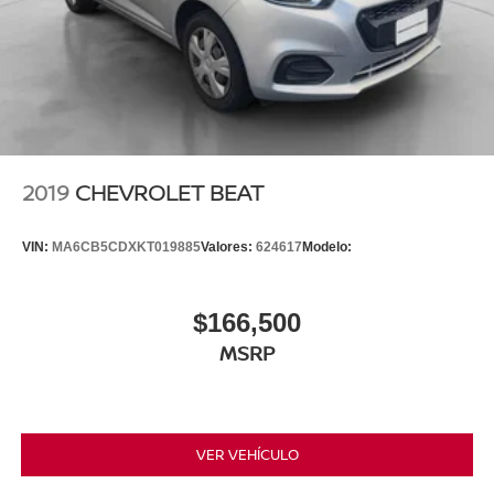
2019
CHEVROLET BEAT
VIN:
MA6CB5CDXKT019885
Valores:
624617
Modelo:
$166,500
MSRP
VER VEHÍCULO