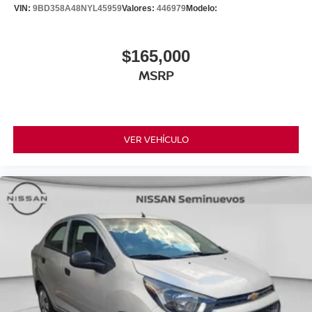
VIN:
9BD358A48NYL45959
Valores:
446979
Modelo:
$165,000
MSRP
VER VEHÍCULO