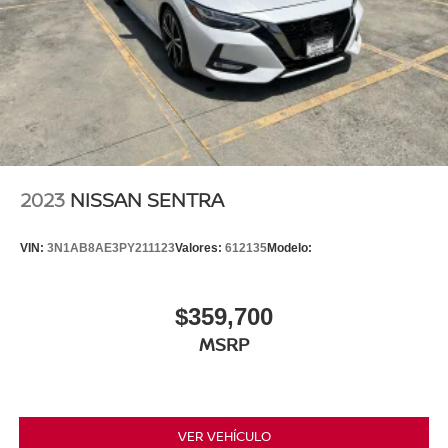
2023
NISSAN SENTRA
VIN:
3N1AB8AE3PY211123
Valores:
612135
Modelo:
$359,700
MSRP
VER VEHÍCULO