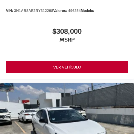
VIN:
3N1AB8AE2RY312298
Valores:
496254
Modelo:
$308,000
MSRP
VER VEHÍCULO