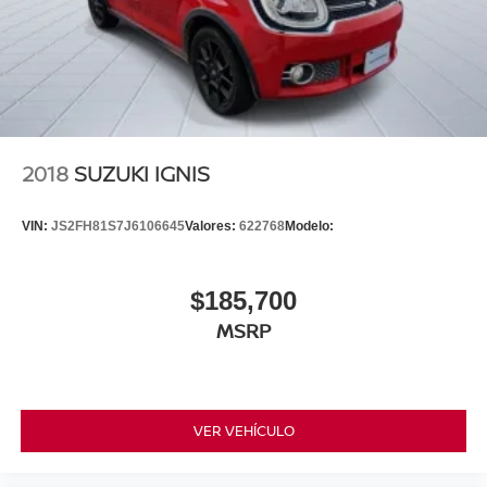
2018
SUZUKI IGNIS
VIN:
JS2FH81S7J6106645
Valores:
622768
Modelo:
$185,700
MSRP
VER VEHÍCULO