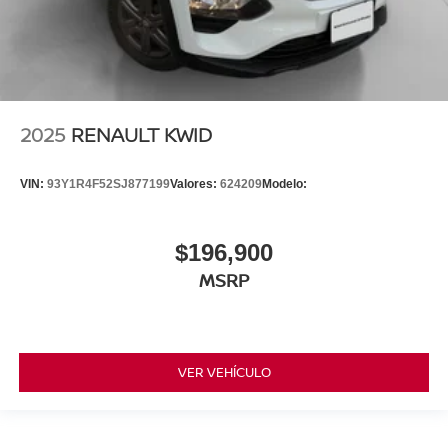
2025
RENAULT KWID
VIN:
93Y1R4F52SJ877199
Valores:
624209
Modelo:
$196,900
MSRP
VER VEHÍCULO