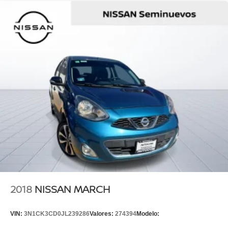
2018
NISSAN MARCH
VIN:
3N1CK3CD0JL239286
Valores:
274394
Modelo: