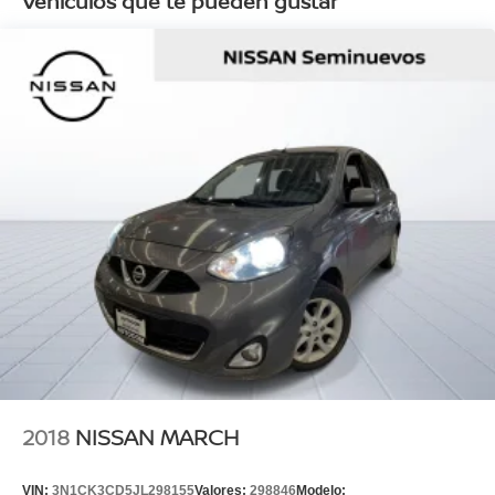
Vehículos que te pueden gustar
2018
NISSAN MARCH
VIN:
3N1CK3CD5JL298155
Valores:
298846
Modelo: