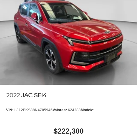
2022
JAC SEI4
VIN:
LJ12EKS38N4705945
Valores:
624283
Modelo:
$222,300