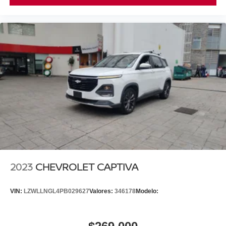
2023
CHEVROLET CAPTIVA
VIN:
LZWLLNGL4PB029627
Valores:
346178
Modelo: