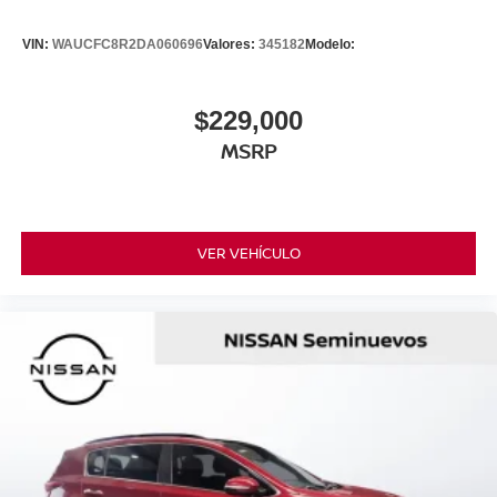
VIN:
WAUCFC8R2DA060696
Valores:
345182
Modelo:
$229,000
MSRP
VER VEHÍCULO