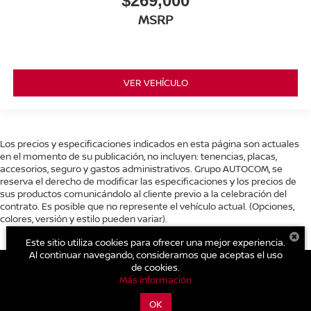
$269,000
MSRP
VER VEHÍCULO
Los precios y especificaciones indicados en esta página son actuales
en el momento de su publicación, no incluyen: tenencias, placas,
accesorios, seguro y gastos administrativos. Grupo AUTOCOM, se
reserva el derecho de modificar las especificaciones y los precios de
sus productos comunicándolo al cliente previo a la celebración del
contrato. Es posible que no represente el vehículo actual. (Opciones,
colores, versión y estilo pueden variar).
Este sitio utiliza cookies para ofrecer una mejor experiencia.
Al continuar navegando, consideramos que aceptas el uso
de cookies.
Más información
| Nissan Autocom Zitácuaro
|
Carretera Toluca - Zitácuaro Km.
93.,
Zitácuaro,
Michoacán de Ocampo,
México
61500
| Conmutador general:
OK