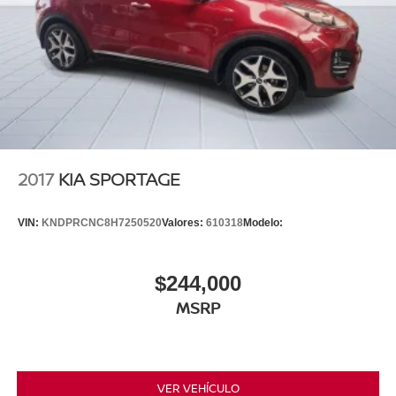
2017
KIA SPORTAGE
VIN:
KNDPRCNC8H7250520
Valores:
610318
Modelo:
$244,000
MSRP
VER VEHÍCULO