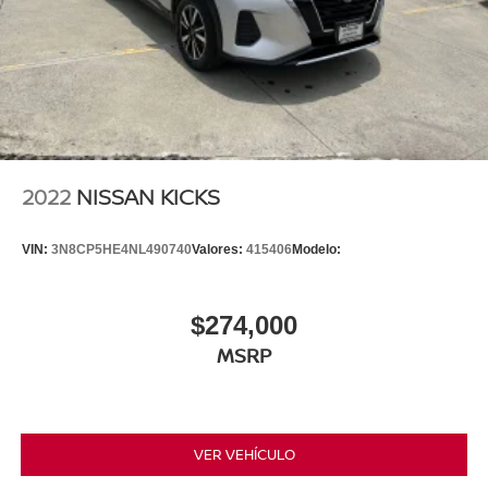
2022
NISSAN KICKS
VIN:
3N8CP5HE4NL490740
Valores:
415406
Modelo:
$274,000
MSRP
VER VEHÍCULO