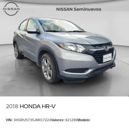
2018
HONDA HR-V
VIN:
3HGRU5735JM017224
Valores:
621280
Modelo: