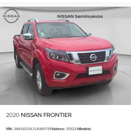
2020
NISSAN FRONTIER
VIN:
3N6AD33A7LK860759
Valores:
355234
Modelo: