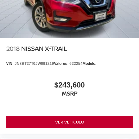
2018
NISSAN X-TRAIL
VIN:
JN8BT27T0JW091219
Valores:
622254
Modelo:
$243,600
MSRP
VER VEHÍCULO