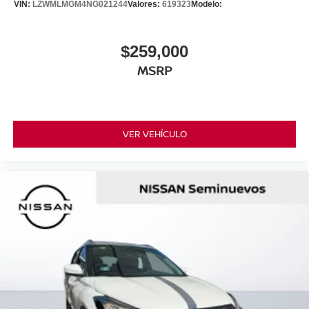
VIN:
LZWMLMGM4NG021244
Valores:
619323
Modelo:
$259,000
MSRP
VER VEHÍCULO