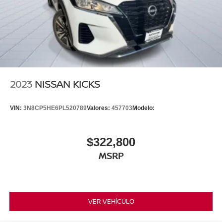
2023
NISSAN KICKS
VIN:
3N8CP5HE6PL520789
Valores:
457703
Modelo:
$322,800
MSRP
VER VEHÍCULO