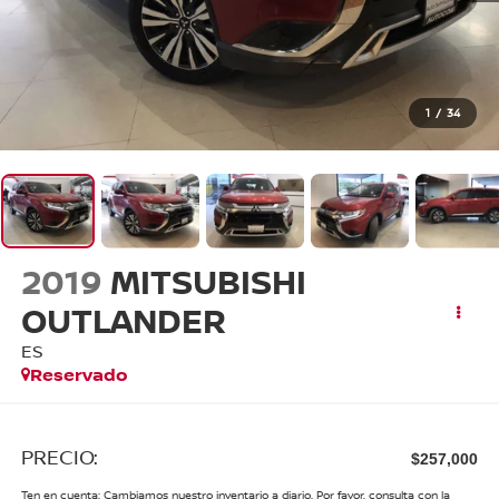
1
/
34
2019
MITSUBISHI
OUTLANDER
ES
Reservado
PRECIO:
$257,000
Ten en cuenta: Cambiamos nuestro inventario a diario. Por favor, consulta con la