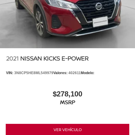
2021
NISSAN KICKS E-POWER
VIN:
3N8CP5HE8ML549979
Valores:
402611
Modelo:
$278,100
MSRP
VER VEHÍCULO