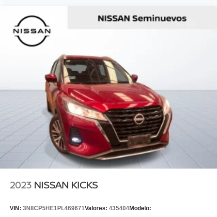
2023
NISSAN KICKS
VIN:
3N8CP5HE1PL469671
Valores:
435404
Modelo: