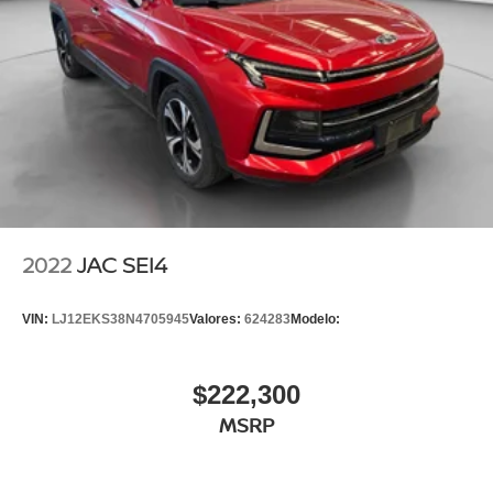
2022
JAC SEI4
VIN:
LJ12EKS38N4705945
Valores:
624283
Modelo:
$222,300
MSRP