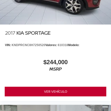
2017
KIA SPORTAGE
VIN:
KNDPRCNC8H7250520
Valores:
610318
Modelo:
$244,000
MSRP
VER VEHÍCULO