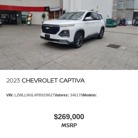
2023
CHEVROLET CAPTIVA
VIN:
LZWLLNGL4PB029627
Valores:
346178
Modelo:
$269,000
MSRP