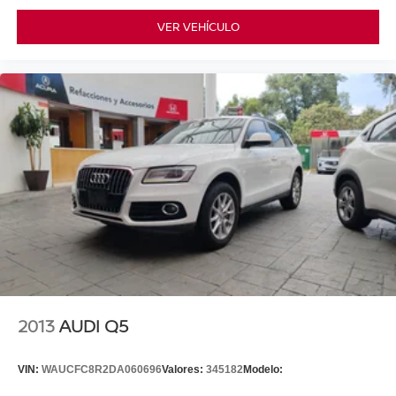
VER VEHÍCULO
2013
AUDI Q5
VIN:
WAUCFC8R2DA060696
Valores:
345182
Modelo: