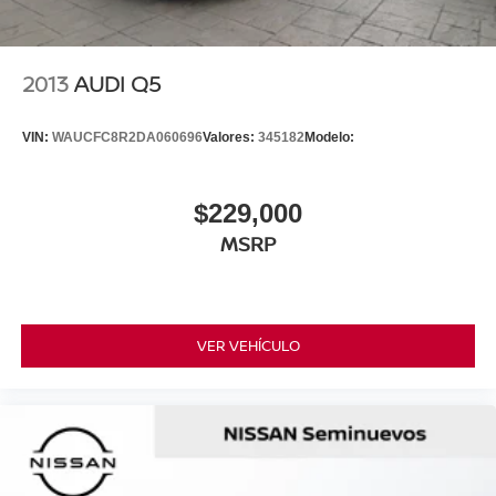
2013
AUDI Q5
VIN:
WAUCFC8R2DA060696
Valores:
345182
Modelo:
$229,000
MSRP
VER VEHÍCULO