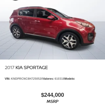
2017
KIA SPORTAGE
VIN:
KNDPRCNC8H7250520
Valores:
610318
Modelo:
$244,000
MSRP