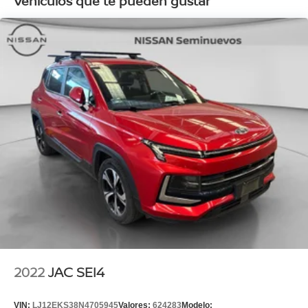
Vehículos que te pueden gustar
2022
JAC SEI4
VIN:
LJ12EKS38N4705945
Valores:
624283
Modelo: