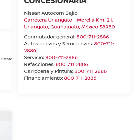
CONCESIONARIA
Nissan Autocom Bajío
Carretera Uriangato - Morelia Km. 2.1.
Uriangato
,
Guanajuato
, México
38980
Conmutador general:
800-711-2886
Autos nuevos y Seminuevos:
800-711-
2886
Servicio:
800-711-2886
Confort y conveniencia
Exterior
Interior
Opciones
Refacciones:
800-711-2886
Carrocería y Pintura:
800-711-2886
Financiamiento:
800-711-2886