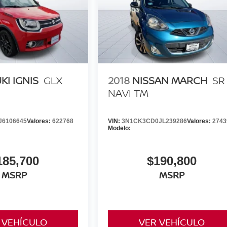
KI IGNIS
GLX
2018
NISSAN MARCH
SR
NAVI TM
J6106645
Valores:
622768
VIN:
3N1CK3CD0JL239286
Valores:
2743
Modelo:
185,700
$190,800
MSRP
MSRP
 VEHÍCULO
VER VEHÍCULO