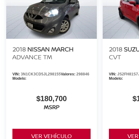
2018
NISSAN MARCH
2018
SUZU
ADVANCE TM
CVT
VIN:
3N1CK3CD5JL298155
Valores:
298846
VIN:
JS2FH81S7
Modelo:
Modelo:
$180,700
$
MSRP
VER VEHÍCULO
VER