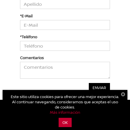
*E-Mail
*Teléfono
Comentarios
Este sitio utiliza cookies para ofrecer una mejor experiencia.
Al continuar navegando, consideramos que aceptas el uso
de cookies.
Más información
| Nissan Autocom Zitácuaro
|
Carretera Toluca - Zitácuaro Km.
93.,
Zitácuaro,
Michoacán de Ocampo,
México
61500
| Conmutador general:
OK
800-711-2886
|
Contáctanos
|
Aviso de Privacidad
|
Mapa del sitio