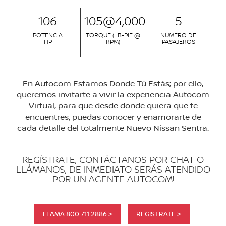
106
105@4,000
5
POTENCIA
TORQUE (LB-PIE @
NÚMERO DE
HP
RPM)
PASAJEROS
En Autocom Estamos Donde Tú Estás; por ello,
queremos invitarte a vivir la experiencia Autocom
Virtual, para que desde donde quiera que te
encuentres, puedas conocer y enamorarte de
cada detalle del totalmente Nuevo Nissan Sentra.
REGÍSTRATE, CONTÁCTANOS POR CHAT O
LLÁMANOS, DE INMEDIATO SERÁS ATENDIDO
POR UN AGENTE AUTOCOM!
LLAMA 800 711 2886 >
REGISTRATE >