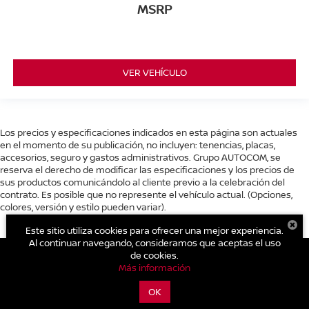
MSRP
VER VEHÍCULO
Los precios y especificaciones indicados en esta página son actuales
en el momento de su publicación, no incluyen: tenencias, placas,
accesorios, seguro y gastos administrativos. Grupo AUTOCOM, se
reserva el derecho de modificar las especificaciones y los precios de
sus productos comunicándolo al cliente previo a la celebración del
contrato. Es posible que no represente el vehículo actual. (Opciones,
colores, versión y estilo pueden variar).
Este sitio utiliza cookies para ofrecer una mejor experiencia.
Al continuar navegando, consideramos que aceptas el uso
de cookies.
Más información
| Nissan Autocom Zitácuaro
|
Carretera Toluca - Zitácuaro Km.
93.,
Zitácuaro,
Michoacán de Ocampo,
México
61500
| Conmutador general:
OK
800-711-2886
|
Contáctanos
|
Aviso de Privacidad
|
Mapa del sitio