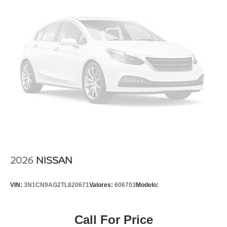
2026
NISSAN
VIN:
3N1CN9AG2TL820671
Valores:
606703
Modelo:
Call For Price