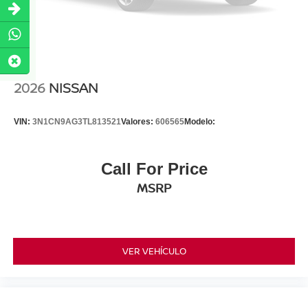
2026
NISSAN
VIN:
3N1CN9AG3TL813521
Valores:
606565
Modelo:
Call For Price
MSRP
VER VEHÍCULO