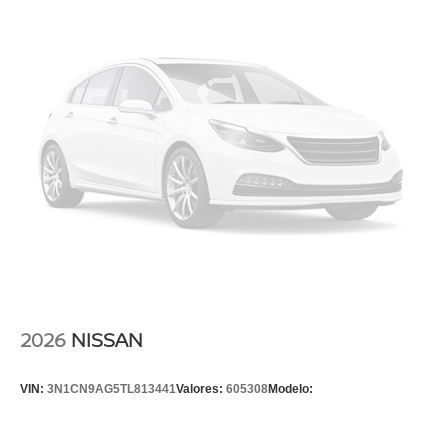
2026
NISSAN
VIN:
3N1CN9AG5TL813441
Valores:
605308
Modelo: