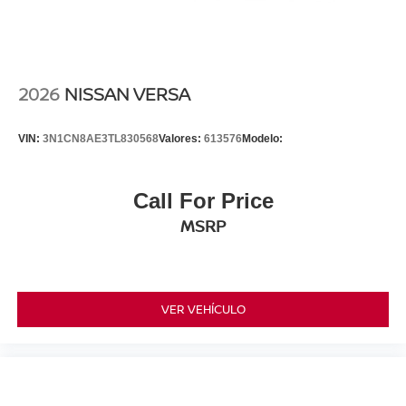
2026
NISSAN VERSA
VIN:
3N1CN8AE3TL830568
Valores:
613576
Modelo:
Call For Price
MSRP
VER VEHÍCULO