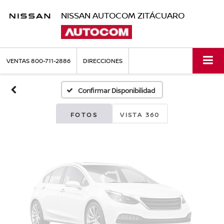
NISSAN AUTOCOM ZITÁCUARO
Fotos No
Disponibles
VENTAS
800-711-2886
DIRECCIONES
Confirmar Disponibilidad
Por favor, revise luego
FOTOS
VISTA 360