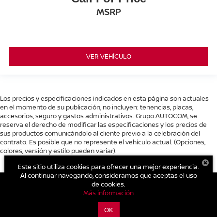
MSRP
VER VEHÍCULO
Los precios y especificaciones indicados en esta página son actuales
en el momento de su publicación, no incluyen: tenencias, placas,
accesorios, seguro y gastos administrativos. Grupo AUTOCOM, se
reserva el derecho de modificar las especificaciones y los precios de
sus productos comunicándolo al cliente previo a la celebración del
contrato. Es posible que no represente el vehículo actual. (Opciones,
colores, versión y estilo pueden variar).
Este sitio utiliza cookies para ofrecer una mejor experiencia.
Al continuar navegando, consideramos que aceptas el uso
de cookies.
Más información
| Nissan Autocom Zitácuaro
|
Carretera Toluca - Zitácuaro Km.
OK
93.,
Zitácuaro,
Michoacán de Ocampo,
México
61500
| Conmutador general: