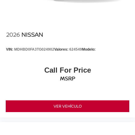
2026
NISSAN
VIN:
MDHBD0FA3TG024902
Valores:
624549
Modelo:
Call For Price
MSRP
VER VEHÍCULO