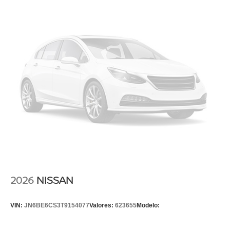
2026
NISSAN
VIN:
JN6BE6CS3T9154077
Valores:
623655
Modelo: