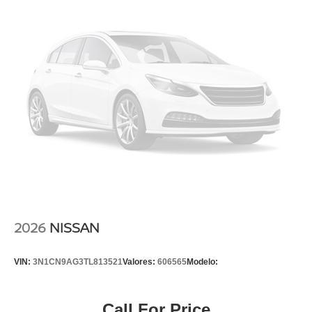
2026
NISSAN
VIN:
3N1CN9AG3TL813521
Valores:
606565
Modelo:
Call For Price