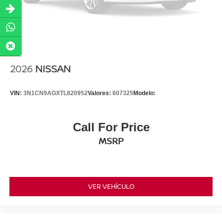
2026
NISSAN
VIN:
3N1CN9AGXTL820952
Valores:
607325
Modelo:
Call For Price
MSRP
VER VEHÍCULO