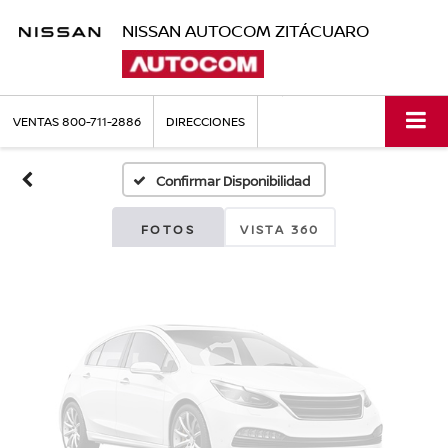
NISSAN AUTOCOM ZITÁCUARO
Fotos No
Disponibles
VENTAS
800-711-2886
DIRECCIONES
Confirmar Disponibilidad
Por favor, revise luego
FOTOS
VISTA 360