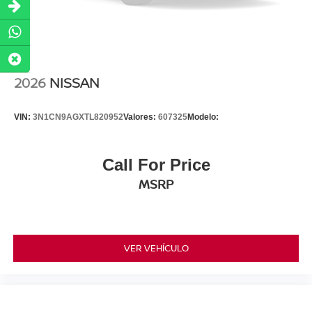
2026
NISSAN
VIN:
3N1CN9AGXTL820952
Valores:
607325
Modelo:
Call For Price
MSRP
VER VEHÍCULO