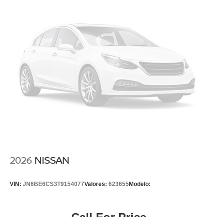
2026
NISSAN
VIN:
JN6BE6CS3T9154077
Valores:
623655
Modelo: