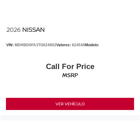
2026
NISSAN
VIN:
MDHBD0FA3TG024902
Valores:
624549
Modelo:
Call For Price
MSRP
VER VEHÍCULO