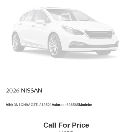
2026
NISSAN
VIN:
3N1CN9AG3TL813521
Valores:
606565
Modelo:
Call For Price