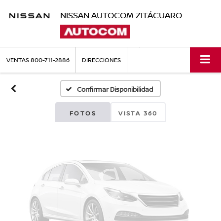
NISSAN AUTOCOM ZITÁCUARO
Fotos No
Disponibles
VENTAS
800-711-2886
DIRECCIONES
Confirmar Disponibilidad
Por favor, revise luego
FOTOS
VISTA 360