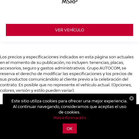
MSRP
VER VEHÍCULO
Los precios y especificaciones indicados en esta página son actuales
en el momento de su publicación, no incluyen: tenencias, placas,
accesorios, seguro y gastos administrativos. Grupo AUTOCOM, se
reserva el derecho de modificar las especificaciones y los precios de
sus productos comunicándolo al cliente previo a la celebración del
contrato. Es posible que no represente el vehículo actual. (Opciones,
colores, versión y estilo pueden variar).
Este sitio utiliza cookies para ofrecer una mejor experiencia.
Al continuar navegando, consideramos que aceptas el uso
de cookies.
Más información
| Nissan Autocom Zitácuaro
|
Carretera Toluca - Zitácuaro Km.
93.,
Zitácuaro,
Michoacán de Ocampo,
México
61500
| Conmutador general:
OK
800-711-2886
|
Contáctanos
|
Aviso de Privacidad
|
Mapa del sitio