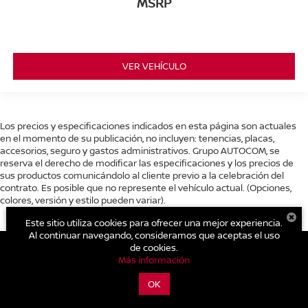
MSRP
VER VEHÍCULO
Los precios y especificaciones indicados en esta página son actuales
en el momento de su publicación, no incluyen: tenencias, placas,
accesorios, seguro y gastos administrativos. Grupo AUTOCOM, se
reserva el derecho de modificar las especificaciones y los precios de
sus productos comunicándolo al cliente previo a la celebración del
contrato. Es posible que no represente el vehículo actual. (Opciones,
colores, versión y estilo pueden variar).
Este sitio utiliza cookies para ofrecer una mejor experiencia.
Al continuar navegando, consideramos que aceptas el uso
de cookies.
Más información
| Nissan Autocom Zitácuaro
|
Carretera Toluca - Zitácuaro Km.
OK
93.,
Zitácuaro,
Michoacán de Ocampo,
México
61500
| Conmutador general:
800-711-2886
|
Contáctanos
|
Aviso de Privacidad
|
Mapa del sitio