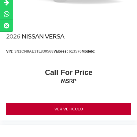
2026
NISSAN VERSA
VIN:
3N1CN8AE3TL830568
Valores:
613576
Modelo:
Call For Price
MSRP
VER VEHÍCULO