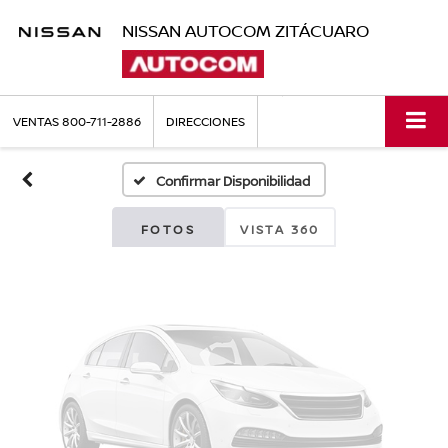
NISSAN AUTOCOM ZITÁCUARO
Fotos No
Disponibles
VENTAS
800-711-2886
DIRECCIONES
Confirmar Disponibilidad
Por favor, revise luego
FOTOS
VISTA 360