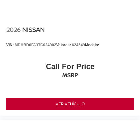
2026
NISSAN
VIN:
MDHBD0FA3TG024902
Valores:
624549
Modelo:
Call For Price
MSRP
VER VEHÍCULO