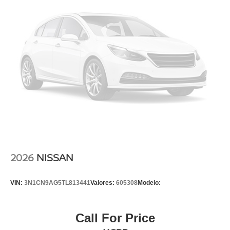
2026
NISSAN
VIN:
3N1CN9AG5TL813441
Valores:
605308
Modelo:
Call For Price