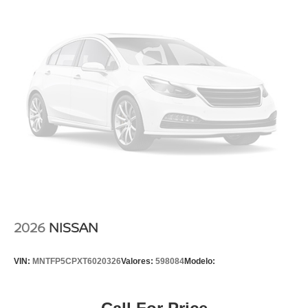
2026
NISSAN
VIN:
MNTFP5CPXT6020326
Valores:
598084
Modelo: