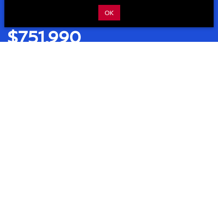
OK
ESTRENA DESDE:
$751,990
Cotízalo
Descargar catálogo
Precios y versiones