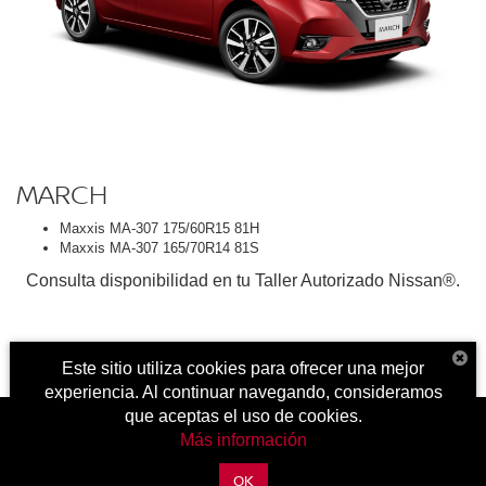
MARCH
Maxxis MA-307 175/60R15 81H
Maxxis MA-307 165/70R14 81S
Consulta disponibilidad en tu Taller Autorizado Nissan®.
Este sitio utiliza cookies para ofrecer una mejor
experiencia. Al continuar navegando, consideramos
que aceptas el uso de cookies.
Más información
| Nissan Autocom Zitácuaro
|
Carretera Toluca - Zitácuaro Km.
OK
93.,
Zitácuaro,
Michoacán de Ocampo,
México
61500
| Conmutador general:
800-