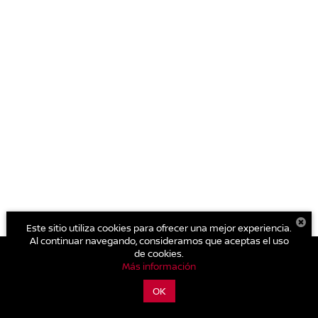
Este sitio utiliza cookies para ofrecer una mejor experiencia.
Al continuar navegando, consideramos que aceptas el uso
de cookies.
Más información
| Nissan Autocom Zitácuaro
|
Carretera Toluca - Zitácuaro Km.
93.,
Zitácuaro,
Michoacán de Ocampo,
México
61500
| Conmutador general:
OK
800-711-2886
|
Contáctanos
|
Aviso de Privacidad
|
Mapa del sitio