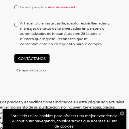
He
He leído y acepto el
Aviso de Privacidad
leído
y
acepto
Al hacer clic en esta casilla, acepto recibir llamadas y
el
mensajes de texto de telemercadeo en persona o
<a
automatizados de Nissan Autocom Zitácuaro al
href='/privacy.aspx'
número que ingresé. Reconozco que mi
target='_blank'>Aviso
consentimiento no es requesito para la compra.
de
Privacidad</a>
CONTÁCTANOS
* Campo obligatorio
Los precios y especificaciones indicados en esta página son actuales
en el momento de su publicación, no incluyen: tenencias, placas,
accesorios, seguro y gastos administrativos. Grupo AUTOCOM, se
Este sitio utiliza cookies para ofrecer una mejor experiencia.
reserva el derecho de modificar las especificaciones y los precios de
Al continuar navegando, consideramos que aceptas el uso
sus productos comunicándolo al cliente previo a la celebración del
de cookies.
contrato. Es posible que no represente el vehículo actual. (Opciones,