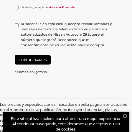
He
He leído y acepto el
Aviso de Privacidad
leído
y
acepto
Al hacer clic en esta casilla, acepto recibir llamadas y
el
mensajes de texto de telemercadeo en persona o
<a
automatizados de Nissan Autocom Zitácuaro al
href='/privacy.aspx'
número que ingresé. Reconozco que mi
target='_blank'>Aviso
consentimiento no es requesito para la compra.
de
Privacidad</a>
CONTÁCTANOS
* Campo obligatorio
Los precios y especificaciones indicados en esta página son actuales
en el momento de su publicación, no incluyen: tenencias, placas,
accesorios, seguro y gastos administrativos. Grupo AUTOCOM, se
Este sitio utiliza cookies para ofrecer una mejor experiencia.
reserva el derecho de modificar las especificaciones y los precios de
Al continuar navegando, consideramos que aceptas el uso
sus productos comunicándolo al cliente previo a la celebración del
de cookies.
contrato. Es posible que no represente el vehículo actual. (Opciones,