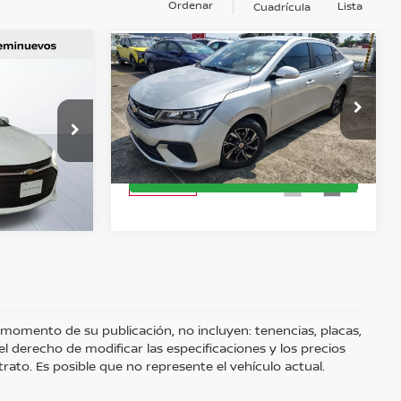
Ordenar
Lista
Cuadrícula
Comparar vehículo
$227,000
Precio:
$268,000
IX
2024
CHEVROLET AVEO
LT PLUS
ZACIÓN
OBTÉN UNA COTIZACIÓN
Nissan Autocom Zamora
IENTO
OBTÉN FINANCIAMIENTO
Valores:
623297
AUTO
CHATEA SOBRE EL AUTO
Ext.
Ext.
Int.
Reservado
 momento de su publicación, no incluyen: tenencias, placas,
 derecho de modificar las especificaciones y los precios
rato. Es posible que no represente el vehículo actual.