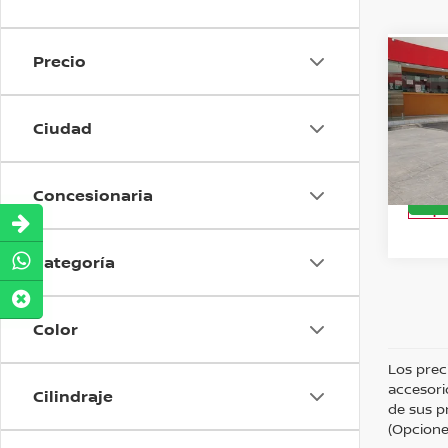
Precio
Co
Precio
202
LT P
O
Ciudad
Nis
Valore
Concesionaria
Dispo
Categoría
Color
Los prec
accesori
Cilindraje
de sus p
(Opciones