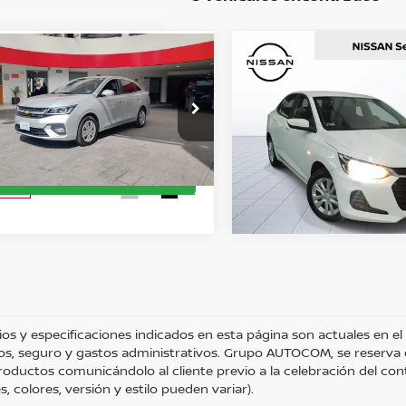
Comparar vehículo
mparar vehículo
Precio:
:
$239,000
2024
CHEVROLET ON
4
CHEVROLET AVEO
LS B
LUS
OBTÉN UNA COTI
BTÉN UNA COTIZACIÓN
KIA Poliforum
san Autocom Bajío
OBTÉN FINANCIAM
OBTÉN FINANCIAMIENTO
Valores:
603703
s:
346200
CHATEA SOBRE EL 
CHATEA SOBRE EL AUTO
Reservado
Ext.
Int.
nible
ios y especificaciones indicados en esta página son actuales en el
os, seguro y gastos administrativos. Grupo AUTOCOM, se reserva el
roductos comunicándolo al cliente previo a la celebración del cont
, colores, versión y estilo pueden variar).