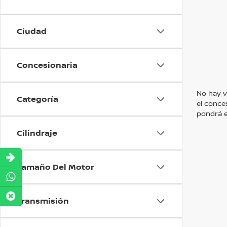
Ciudad
Concesionaria
No hay v
Categoría
el conce
pondrá e
Cilindraje
Tamaño Del Motor
Transmisión