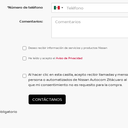
*Número de teléfono
Comentarios:
Deseo recibir información de servicios y productos Nissan
He
He leído y acepto el
Aviso de Privacidad
leído
y
acepto
Al hacer clic en esta casilla, acepto recibir llamadas y me
el
persona o automatizados de Nissan Autocom Zitácuaro al
<a
que mi consentimiento no es requesito para la compra.
href='/privacy.aspx'
target='_blank'>Aviso
de
CONTÁCTANOS
Privacidad</a>
bligatorio