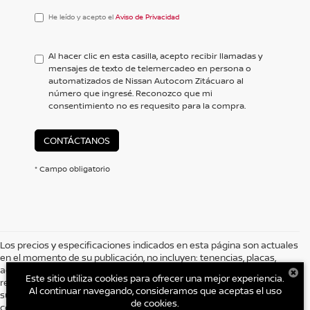
He
He leído y acepto el
Aviso de Privacidad
leído
y
acepto
Al hacer clic en esta casilla, acepto recibir llamadas y
el
mensajes de texto de telemercadeo en persona o
<a
automatizados de Nissan Autocom Zitácuaro al
href='/privacy.aspx'
número que ingresé. Reconozco que mi
target='_blank'>Aviso
consentimiento no es requesito para la compra.
de
Privacidad</a>
CONTÁCTANOS
* Campo obligatorio
Los precios y especificaciones indicados en esta página son actuales
en el momento de su publicación, no incluyen: tenencias, placas,
accesorios, seguro y gastos administrativos. Grupo AUTOCOM, se
Este sitio utiliza cookies para ofrecer una mejor experiencia.
reserva el derecho de modificar las especificaciones y los precios de
Al continuar navegando, consideramos que aceptas el uso
sus productos comunicándolo al cliente previo a la celebración del
de cookies.
contrato. Es posible que no represente el vehículo actual. (Opciones,